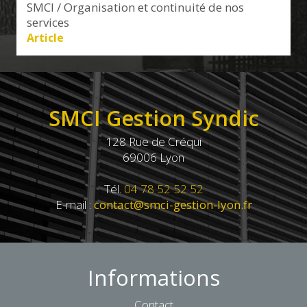
SMCI / Organisation et continuité de nos
services
Article
SMCI Gestion Syndic
128 Rue de Créqui
69006 Lyon
Tél.
04 78 52 52 52
E-mail :
contact@smci-gestion-lyon.fr
Informations
Contact